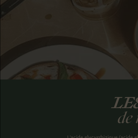
LE
de 
L’acide glycyrrhizique (acide gl