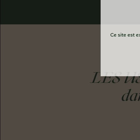
Ce site est e
LES U
da