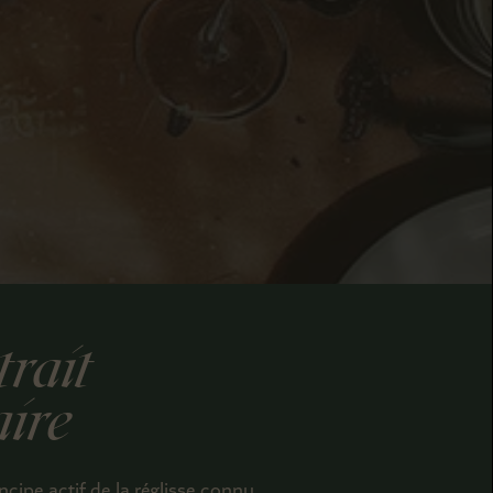
trait
aire
incipe actif de la réglisse connu