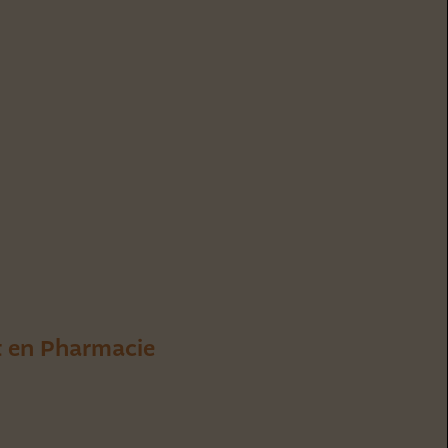
de chocolat, enrobés de chocolat,
in
pâte à tartiner) de la poudre de
 et
réglisse, une forme dérivée de la
n d'en
réglisse.
r
t en Pharmacie