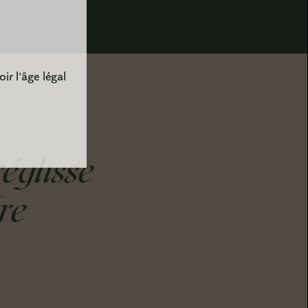
ir l'âge légal
réglisse
re