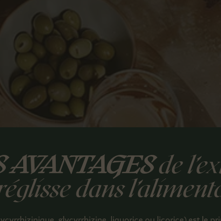
S AVANTAGES
de l’ex
réglisse dans l’aliment
ycyrrhizinique, glycyrrhizine, liquorice ou licorice) est le pr