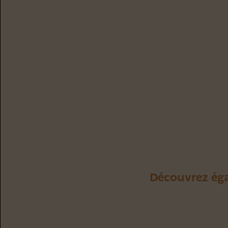
dans les 
d’extrait
« anisés »
Découvrez éga